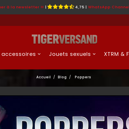
er à la newsletter ✉
|
4,75
|
WhatsApp Channe
 accessoires
Jouets sexuels
XTRM & F
Accueil
Blog
Poppers