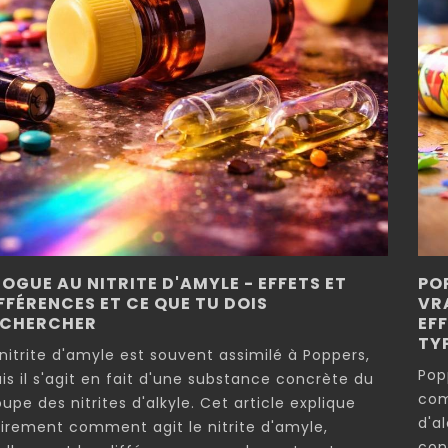
OGUE AU NITRITE D'AMYLE - EFFETS ET
PO
FFÉRENCES ET CE QUE TU DOIS
VRA
ECHERCHER
EF
TY
 nitrite d'amyle est souvent assimilé à Poppers,
Pop
is il s'agit en fait d'une substance concrète du
com
upe des nitrites d'alkyle. Cet article explique
d'a
airement comment agit le nitrite d'amyle,
con