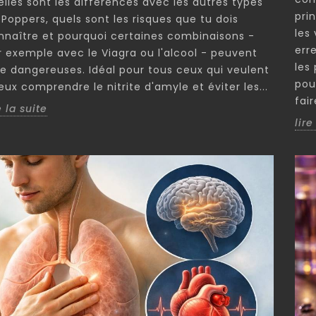
elles sont les différences avec les autres types
pri
 Poppers, quels sont les risques que tu dois
les
nnaître et pourquoi certaines combinaisons -
err
r exemple avec le Viagra ou l'alcool - peuvent
les
re dangereuses. Idéal pour tous ceux qui veulent
pou
ux comprendre le nitrite d'amyle et éviter les...
fai
e la suite
lire