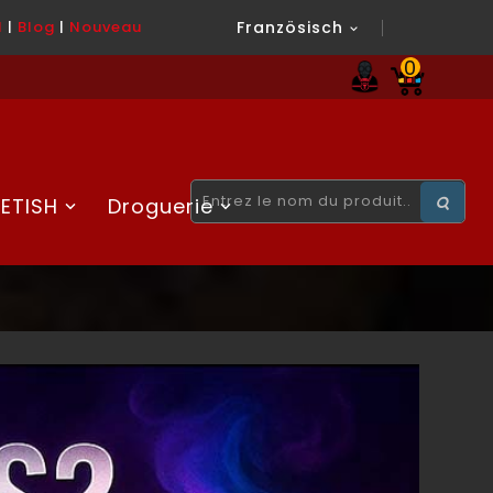
l
|
Blog
|
Nouveau
Französisch

0
ETISH
Droguerie