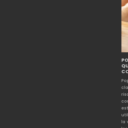
PO
QU
C
Po
cl
ri
co
es
uti
la