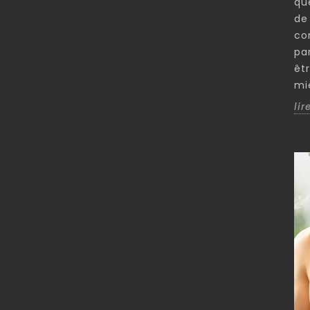
qu
de
co
pa
êt
mie
lir