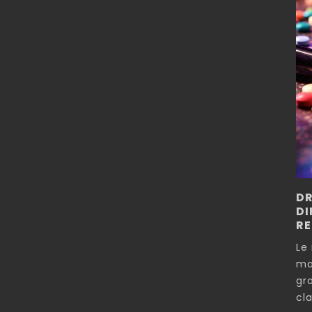
DR
DI
R
Le
ma
gro
cl