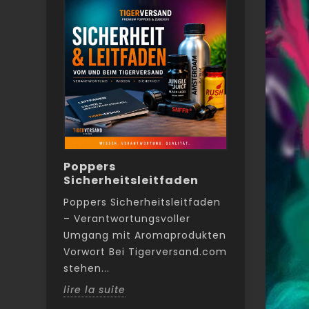
-
Poppers
Poppers 
Sicherheitsleitfaden
rendre le
 pas
détendu, 
Poppers Sicherheitsleitfaden
vraiment
– Verantwortungsvoller
ne
Poppers pe
Umgang mit Aromaprodukten
sexe anal 
Vorwort Bei Tigerversand.com
x
plus inten
stehen...
er la
nombreux h
lire la suite
réduisent la