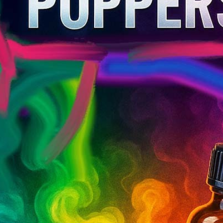
Anal - comment
Drogue au nitrite
 sexe anal plus
d'amyle - effets et
plus intense et
différences et ce que tu
 bon
dois rechercher
uvent rendre le
Le nitrite d'amyle est souvent
plus détendu et
assimilé à Poppers, mais il
se pour de
s'agit en fait d'une
ommes, car ils
substance concrète du
...
groupe des...