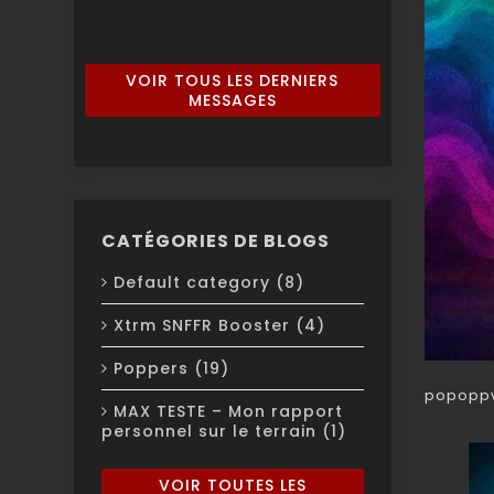
lire la suit
VOIR TOUS LES DERNIERS
MESSAGES
CATÉGORIES DE BLOGS
Default category (8)
Xtrm SNFFR Booster (4)
Poppers (19)
popoppv
MAX TESTE – Mon rapport
personnel sur le terrain (1)
VOIR TOUTES LES