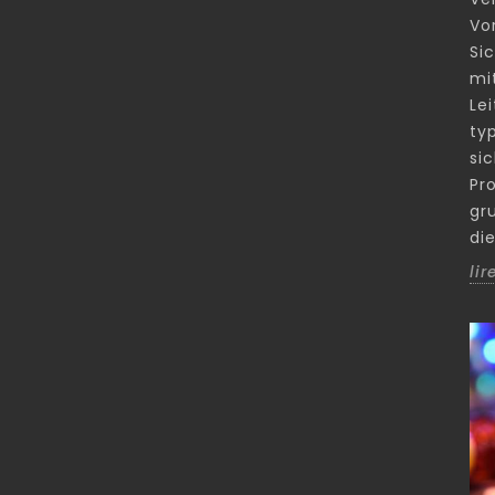
Vo
Si
mi
Lei
ty
si
Pro
gr
di
lir