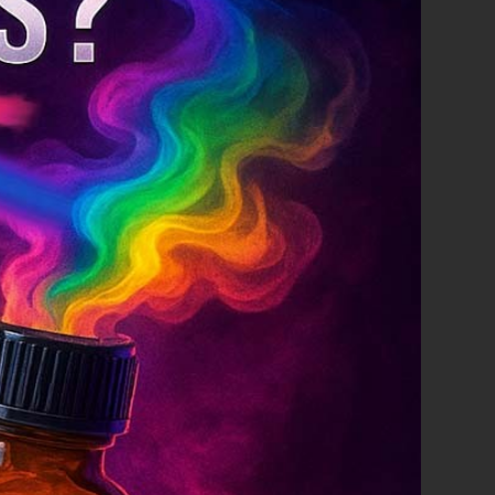
Poppers dangereux ? Ce
Poppers Conséque
que tu dois vraiment
long terme - quels
savoir sur les risques, les
les risques que tu 
effets secondaires et les
connaître
erreurs typiques
Poppers Les conséque
Poppers peuvent être
long terme expliquées
dangereuses - surtout en
clairement : cet articl
combinaison avec le Viagra,
montre quels sont les 
le Cialis ou beaucoup
réellement...