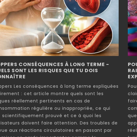
PPERS CONSÉQUENCES À LONG TERME -
PO
ELS SONT LES RISQUES QUE TU DOIS
RA
ONNAÎTRE
EX
ppers Les conséquences à long terme expliquées
Pou
airement : cet article montre quels sont les
cla
sques réellement pertinents en cas de
fair
nsommation régulière ou inappropriée, ce qui
com
t scientifiquement prouvé et ce à quoi les
que
lisateurs doivent faire attention. Des troubles de
app
 vue aux réactions circulatoires en passant par
rée