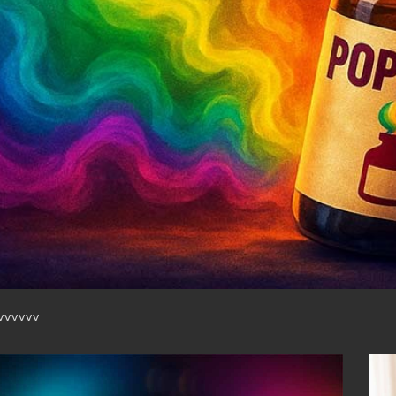
e
lire la suite
vvvvv