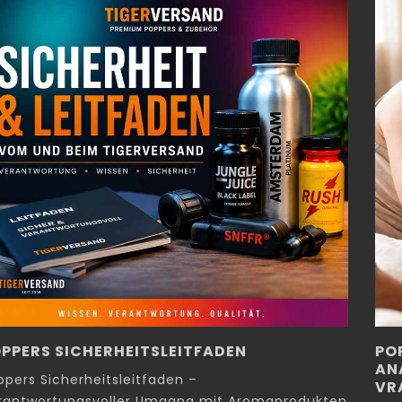
PPERS SICHERHEITSLEITFADEN
PO
AN
ppers Sicherheitsleitfaden –
VR
rantwortungsvoller Umgang mit Aromaprodukten