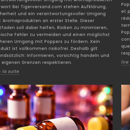
Pop
rwort Bei Tigerversand.com stehen Aufklärung,
et 
cherheit und ein verantwortungsvoller Umgang
réd
t Aromaprodukten an erster Stelle. Dieser
ter
tfaden soll dabei helfen, Risiken zu minimieren,
Pop
pische Fehler zu vermeiden und einen möglichst
con
cheren Umgang mit Poppers zu fördern. Kein
que
dukt ist vollkommen risikofrei. Deshalb gilt
res
undsätzlich: Informieren, vorsichtig handeln und
lire
e eigenen Grenzen respektieren.
e la suite