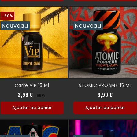
-60%
Nouveau
Nouveau
Carre VIP 15 Ml
ATOMIC PROAMY 15 ML
Prix normal
Prix
Prix
3,96 €
9,90 €
-60%
Ajouter au panier
Ajouter au panier