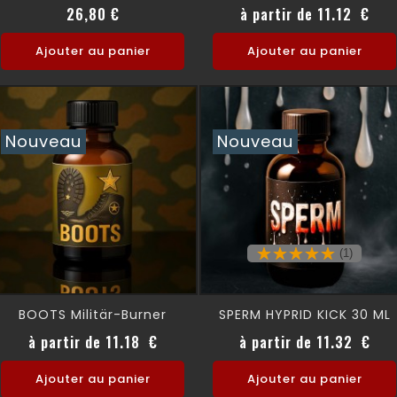
Prix normal
Prix
Prix
26,80 €
à partir de 11.12 €
Ajouter au panier
Ajouter au panier
Nouveau
Nouveau
(1)
BOOTS Militär-Burner
SPERM HYPRID KICK 30 ML
Prix
Prix
à partir de 11.18 €
à partir de 11.32 €
Ajouter au panier
Ajouter au panier