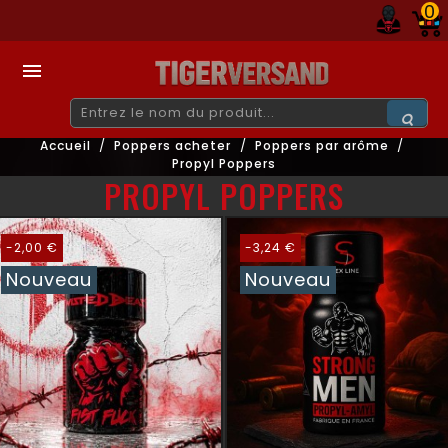
0

Accueil
Poppers acheter
Poppers par arôme
Propyl Poppers
PROPYL POPPERS
-2,00 €
-3,24 €
Nouveau
Nouveau