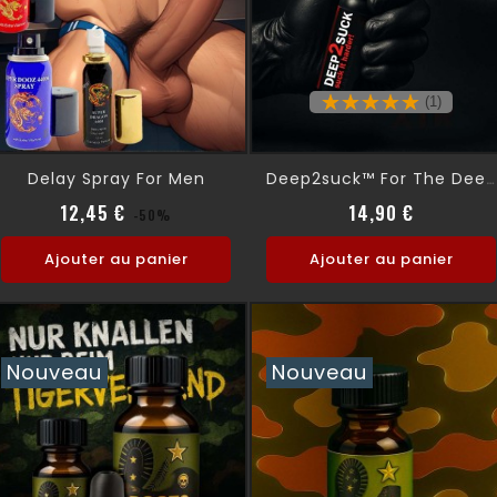
(1)
Delay Spray For Men
Deep2suck™ For The Deepest Kick
Prix normal
Prix
Prix
12,45 €
14,90 €
-50%
Ajouter au panier
Ajouter au panier
Nouveau
Nouveau