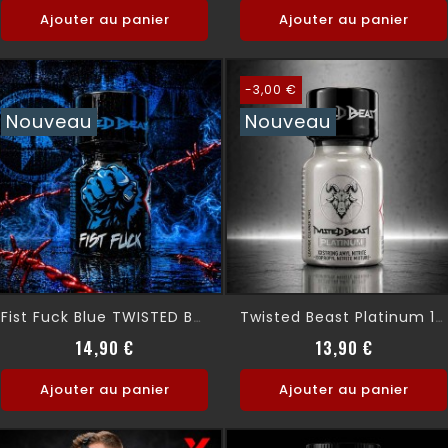
Ajouter au panier
Ajouter au panier
-3,00 €
Nouveau
Nouveau
Fist Fuck Blue TWISTED BEAST 10ml
Twisted Beast Platinum 10ml
Prix
Prix norm
Prix
14,90 €
13,90 €
Ajouter au panier
Ajouter au panier