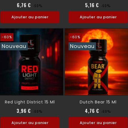
Prix normal
Prix
Prix normal
Prix
6,76 €
5,16 €
-60%
-60%
Ajouter au panier
Ajouter au panier
-60%
-60%
Nouveau
Nouveau
Red Light District 15 Ml
Dutch Bear 15 Ml
Prix normal
Prix
Prix normal
Prix
3,96 €
4,76 €
-60%
-60%
Ajouter au panier
Ajouter au panier