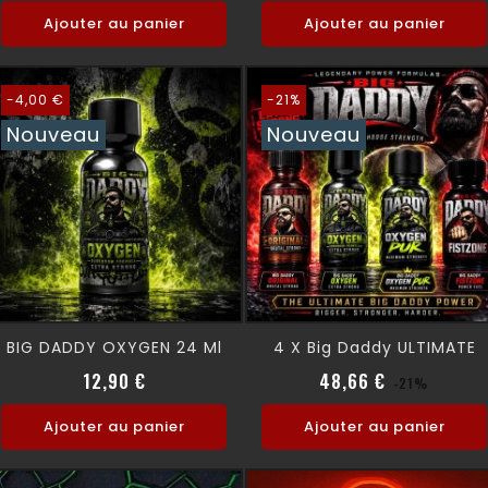
Ajouter au panier
Ajouter au panier
-4,00 €
-21%
Nouveau
Nouveau
BIG DADDY OXYGEN 24 Ml
4 X Big Daddy ULTIMATE
Prix normal
Prix
Prix normal
Prix
12,90 €
48,66 €
-21%
Ajouter au panier
Ajouter au panier