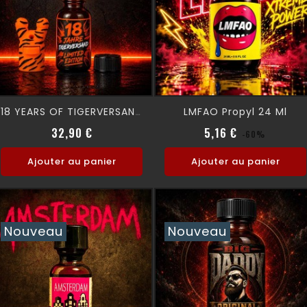
LMFAO Propyl 24 Ml
18 YEARS OF TIGERVERSAND - LIMITED EDITION -
Prix normal
Prix
Prix normal
Prix
32,90 €
5,16 €
-60%
Ajouter au panier
Ajouter au panier
Nouveau
Nouveau