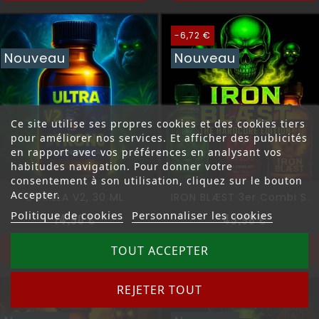
-6,72 €
Nouveau
Nouveau
Ce site utilise ses propres cookies et des cookies tiers
pour améliorer nos services. Et afficher des publicités
en rapport avec vos préférences en analysant vos
habitudes navigation. Pour donner votre
consentement à son utilisation, cliquez sur le bouton
Accepter.
GORILLA V2, 30 ML
IRON BLÆST 3er Combi Set
Politique de cookies
Personnaliser les cookies
Prix
Prix norm
Prix
14,90 €
43,98 €
Ajouter au panier
Ajouter au panier
TOUT ACCEPTER
REJETER TOUT