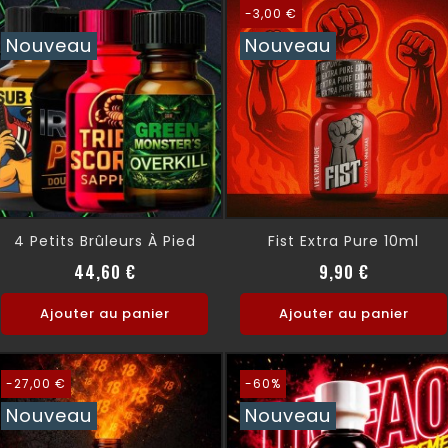
-3,00 €
Nouveau
Nouveau
4 Petits Brûleurs À Pied
Fist Extra Pure 10ml
Prix
Prix norma
Prix
44,60 €
9,90 €
Ajouter au panier
Ajouter au panier
-27,00 €
-60%
Nouveau
Nouveau