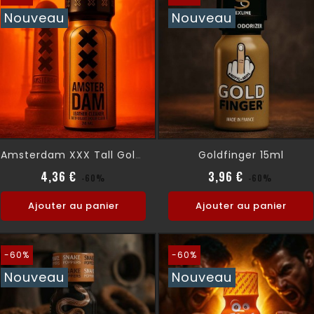
Nouveau
Nouveau
Goldfinger 15ml
Amsterdam XXX Tall Gold 24ml
Prix normal
Prix
Prix normal
Prix
4,36 €
3,96 €
-60%
-60%
Ajouter au panier
Ajouter au panier
-60%
-60%
Nouveau
Nouveau