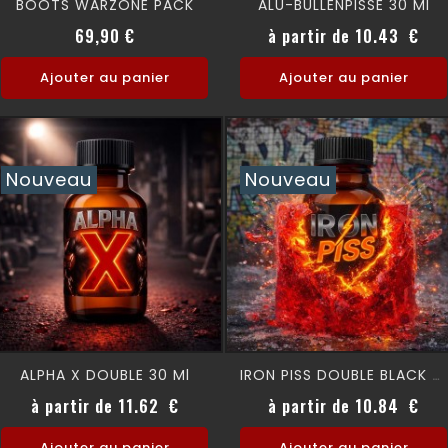
BOOTS WARZONE PACK
ALU-BULLENPISSE 30 Ml
Prix normal
Prix
Prix
69,90 €
à partir de 10.43 €
Ajouter au panier
Ajouter au panier
Nouveau
Nouveau
ALPHA X DOUBLE 30 Ml
IRON PISS DOUBLE BLACK 26 Ml
Prix
Prix
à partir de 11.62 €
à partir de 10.84 €
Ajouter au panier
Ajouter au panier