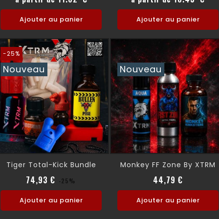
Ajouter au panier
Ajouter au panier
-25%
Nouveau
Nouveau
Tiger Total-Kick Bundle
Monkey FF Zone By XTRM
Prix normal
Prix
Prix
74,93 €
44,79 €
-25%
Ajouter au panier
Ajouter au panier