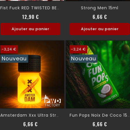
Strong Men 15ml
Fist Fuck RED TWISTED BEAST 10ml
Prix normal
Prix
Prix norma
Prix
12,90 €
6,66 €
Ajouter au panier
Ajouter au panier
-3,24 €
-3,24 €
Nouveau
Nouveau
Amsterdam Xxx Ultra Strong 10ml
Fun Pops Noix De Coco 15 Ml
Prix normal
Prix
Prix norma
Prix
6,66 €
6,66 €