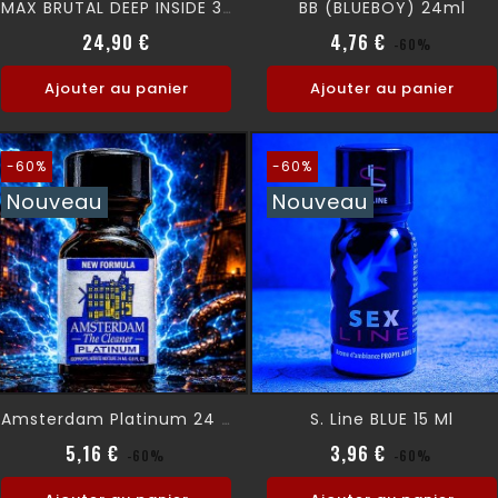
BB (BLUEBOY) 24ml
MAX BRUTAL DEEP INSIDE 30 Ml
Prix normal
Prix
Prix normal
Prix
24,90 €
4,76 €
-60%
Ajouter au panier
Ajouter au panier
-60%
-60%
Nouveau
Nouveau
S. Line BLUE 15 Ml
Amsterdam Platinum 24 Ml
Prix normal
Prix
Prix normal
Prix
5,16 €
3,96 €
-60%
-60%