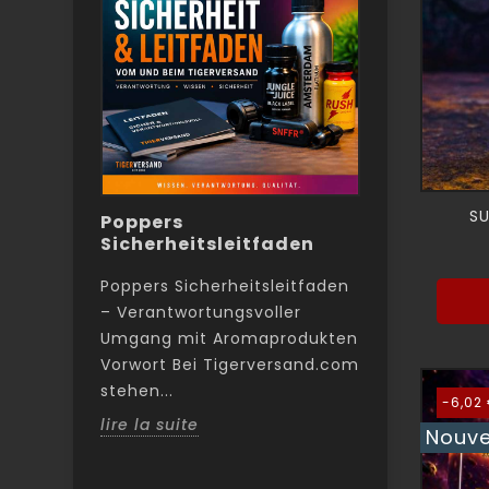
SU
-
Poppers
Poppers 
Sicherheitsleitfaden
rendre le
 pas
détendu, 
Poppers Sicherheitsleitfaden
vraiment
– Verantwortungsvoller
ne
Poppers pe
Umgang mit Aromaprodukten
sexe anal 
Vorwort Bei Tigerversand.com
x
plus inten
stehen...
-6,02
er la
nombreux h
lire la suite
réduisent la
Nouv
lire la suit