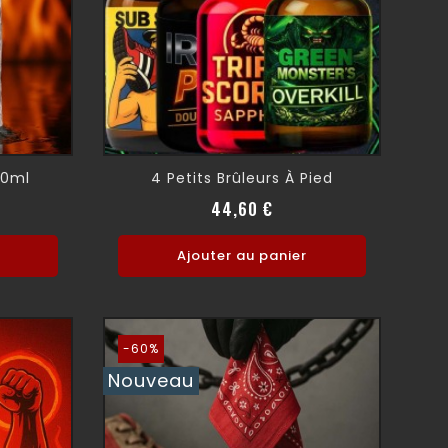
lire la suite
10ml
4 Petits Brûleurs À Pied
normal
Prix
44,60 €
Ajouter au panier
-60%
Nouveau