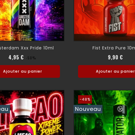
terdam Xxx Pride 10ml
Fist Extra Pure 10
Prix normal
Prix
Prix 
Prix
4,95 €
9,90 €
-50%
Ajouter au panier
Ajouter au panier
-48%
eau
Nouveau