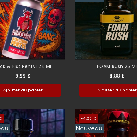
ck & Fist Pentyl 24 Ml
FOAM Rush 25 M
Prix normal
Prix
Prix 
Prix
9,99 €
8,88 €
Ajouter au panier
Ajouter au panier
 €
-4,02 €
eau
Nouveau