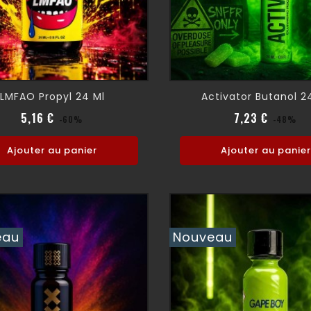
LMFAO Propyl 24 Ml
Activator Butanol 2
Prix normal
Prix
Prix no
Pr
5,16 €
7,23 €
-60%
-48%
Ajouter au panier
Ajouter au panier
eau
Nouveau