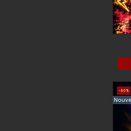
-60%
Nouv