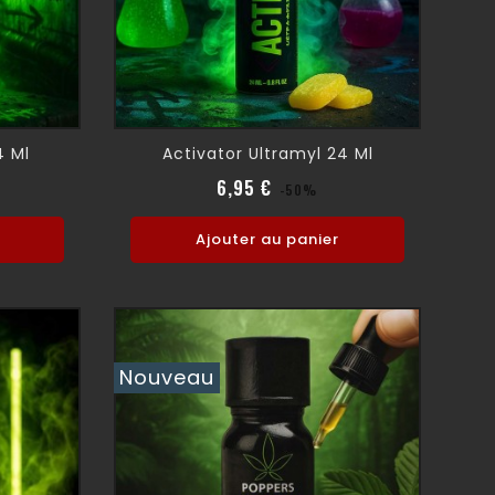
4 Ml
Activator Ultramyl 24 Ml
rmal
ix
Prix normal
Prix
6,95 €
-50%
Ajouter au panier
Nouveau