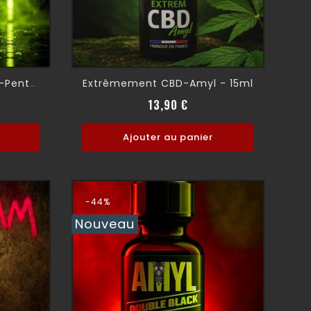
Extrêmement CBD-Amyl - 15ml
Gape Boy Color Super N-Pentyl 30ml
Prix
13,90 €
Ajouter au panier
-44%
Nouveau