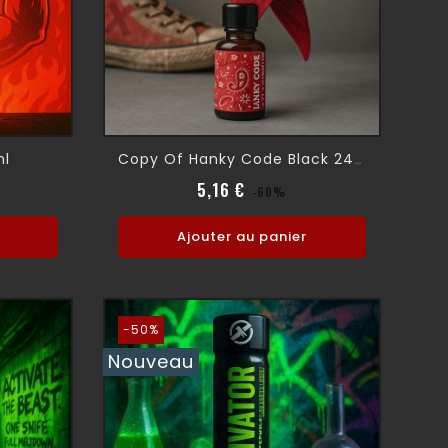
ml
Copy Of Hanky Code Black 24 Ml
normal
Prix normal
Prix
5,16 €
-60%
Ajouter au panier
-50%
Nouveau