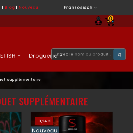
l
|
Blog
|
Nouveau
Französisch

0
ETISH
Droguerie
ouet supplémentaire
OUET SUPPLÉMENTAIRE
-3,24 €
Nouveau