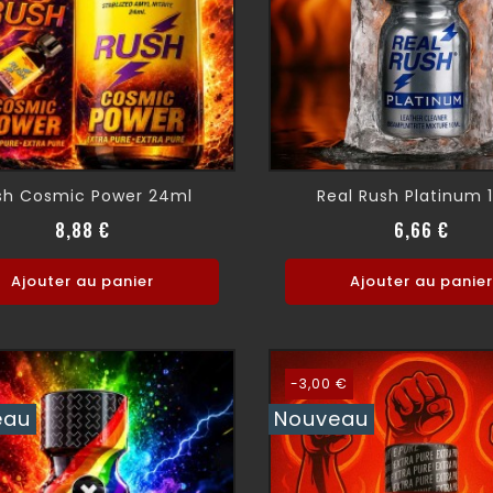
sh Cosmic Power 24ml
Real Rush Platinum 
Prix normal
Prix
Prix 
Prix
8,88 €
6,66 €
Ajouter au panier
Ajouter au panier
-3,00 €
eau
Nouveau