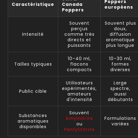
Poppers
Caractéristique
Canada
européens
Poppers
Souvent
Souvent plus
perçus
doux,
Intensité
comme très
diffusion
directs et
aromatique
puissants
plus longue
10–40 ml,
10–30 ml,
Tailles typiques
flacons
formes
compacts
diverses
Utilisateurs
Large
expérimentés,
spectre,
Public cible
amateurs
aussi
d'intensité
débutants
Souvent
Substances
Amylnitrite
Formulations
aromatiques
ou
variées
disponibles
Pentylnitrite