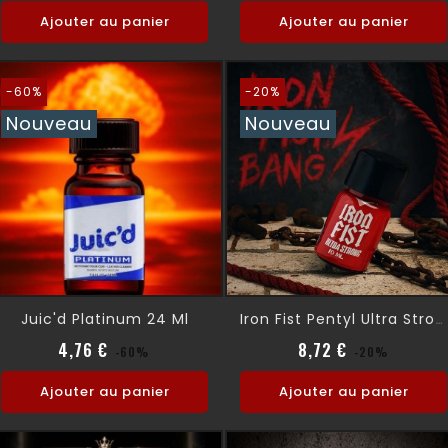
Ajouter au panier
Ajouter au panier
-60%
-20%
Nouveau
Nouveau
Juic'd Platinum 24 Ml
Iron Fist Pentyl Ultra Strong 10 Ml
Prix normal
Prix
Prix normal
Prix
4,76 €
8,72 €
-60%
-20%
Ajouter au panier
Ajouter au panier