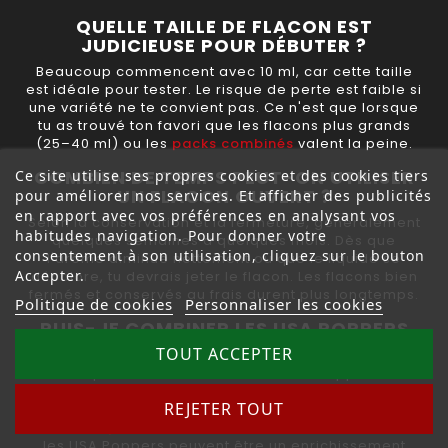
QUELLE TAILLE DE FLACON EST
JUDICIEUSE POUR DÉBUTER ?
Beaucoup commencent avec 10 ml, car cette taille
est idéale pour tester. Le risque de perte est faible si
une variété ne te convient pas. Ce n'est que lorsque
tu as trouvé ton favori que les flacons plus grands
(25–40 ml) ou les
packs combinés
valent la peine.
COMBIEN DE TEMPS PEUT-ON UTILISER
Ce site utilise ses propres cookies et des cookies tiers
UN FLACON OUVERT ?
pour améliorer nos services. Et afficher des publicités
en rapport avec vos préférences en analysant vos
Selon la conservation et la fermeture, généralement
habitudes navigation. Pour donner votre
quelques semaines à quelques mois. Dès que
consentement à son utilisation, cliquez sur le bouton
l'arôme diminue nettement ou que le liquide se
Accepter.
décolore, tu devrais jeter le flacon. Les flacons bien
fermés et conservés au frais durent plus longtemps.
Politique de cookies
Personnaliser les cookies
PUIS-JE COMBINER LES USA POPPERS
AVEC D'AUTRES PRODUITS ?
TOUT ACCEPTER
Beaucoup d'utilisateurs combinent les Poppers avec
des
inhalateurs Poppers
ou des
masques Poppers
REJETER TOUT
pour une expérience plus intense. En combinaison
avec des
jouets sexuels
ou des
accessoires BDSM
,
les USA Poppers peuvent être un enrichissement