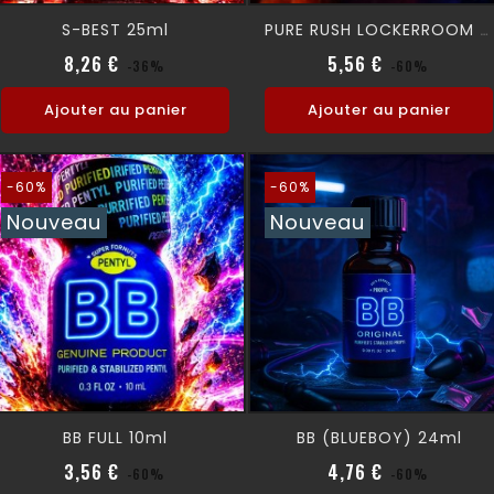
S-BEST 25ml
PURE RUSH LOCKERROOM 25 Ml
Prix normal
Prix
Prix normal
Prix
8,26 €
5,56 €
-36%
-60%
Ajouter au panier
Ajouter au panier
-60%
-60%
Nouveau
Nouveau
BB FULL 10ml
BB (BLUEBOY) 24ml
Prix normal
Prix
Prix normal
Prix
3,56 €
4,76 €
-60%
-60%