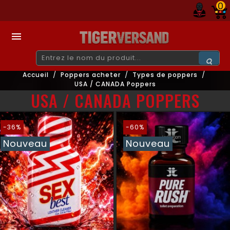
0

Accueil
Poppers acheter
Types de poppers
USA / CANADA Poppers
USA / CANADA POPPERS
-36%
-60%
Nouveau
Nouveau