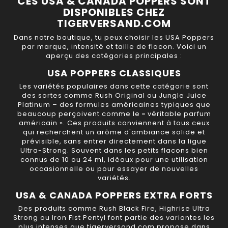
CES USA & CANADA POPPERS SONT
DISPONIBLES CHEZ
TIGERVERSAND.COM
Dans notre boutique, tu peux choisir les USA Poppers
par marque, intensité et taille de flacon. Voici un
aperçu des catégories principales :
USA POPPERS CLASSIQUES
Les variétés populaires dans cette catégorie sont
des sortes comme
Rush Original
ou
Jungle Juice
Platinum
– des formules américaines typiques que
beaucoup perçoivent comme le « véritable parfum
américain ». Ces produits conviennent à tous ceux
qui recherchent un arôme d'ambiance solide et
prévisible, sans entrer directement dans la ligue
Ultra-Strong. Souvent dans les petits flacons bien
connus de 10 ou 24 ml, idéaux pour une utilisation
occasionnelle ou pour essayer de nouvelles
variétés.
USA & CANADA POPPERS EXTRA FORTS
Des produits comme
Rush Black Fire
,
Highrise Ultra
Strong
ou
Iron Fist Pentyl
font partie des variantes les
plus intenses que tigerversand.com propose dans