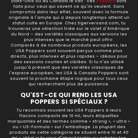
États-Unis ou du Canada le sait : ces
Poppers
sont
faits pour ceux qui savent ce qu'ils veulent. Sans
compromis dans leur effet, souvent avec la formule
originale à l'amyle qui a depuis longtemps atteint un
statut culte en Europe. Chez tigerversand.com, tu
trouveras une sélection triée sur le volet d'Amérique
du Nord – des variétés classiques aux versions les
plus intenses que le marché peut offrir.
Comparés à de nombreux produits européens, les
USA Poppers sont souvent perçus comme plus
directs, plus intenses et plus rapides – idéaux pour
des sessions courtes et ciblées. Si tu n'as utilisé
jusqu'à présent que des variétés classiques de
l'espace européen, les USA & Canada Poppers sont
souvent la prochaine étape logique pour tous ceux
qui recherchent plus de puissance.
QU'EST-CE QUI REND LES USA
POPPERS SI SPÉCIAUX ?
Tu reconnais souvent les USA Poppers à leurs
flacons compacts de 10 ml, leurs étiquettes
marquantes et des termes comme « strong », « ultra »
ou « US-Formula » sur l'emballage. La plupart des
produits de cette catégorie se situent entre 10 et 40
ml – idéal si tu veux d'abord tester ou acheter ton