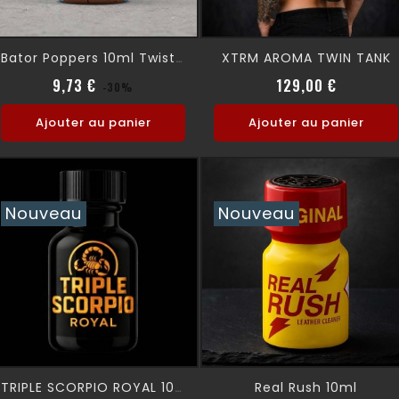
XTRM AROMA TWIN TANK
Bator Poppers 10ml Twisted Beast
Prix normal
Prix
Prix
9,73 €
129,00 €
-30%
Ajouter au panier
Ajouter au panier
Nouveau
Nouveau
Real Rush 10ml
TRIPLE SCORPIO ROYAL 10 Ml