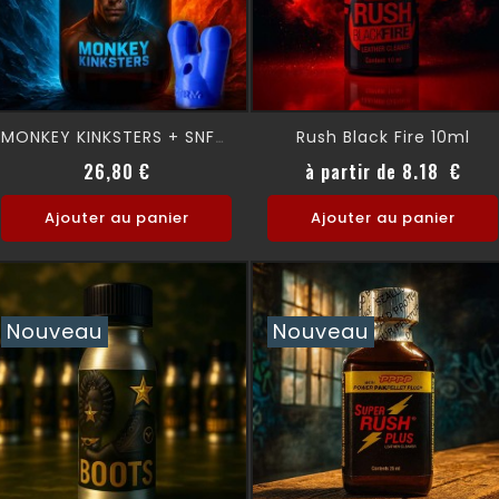
Rush Black Fire 10ml
MONKEY KINKSTERS + SNFFR 30 Ml
Prix normal
Prix
Prix
26,80 €
à partir de 8.18 €
Ajouter au panier
Ajouter au panier
Nouveau
Nouveau