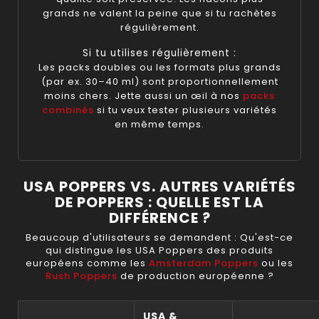
grands ne valent la peine que si tu rachètes
régulièrement.
Si tu utilises régulièrement :
Les packs doubles ou les formats plus grands
(par ex. 30–40 ml) sont proportionnellement
moins chers. Jette aussi un œil à nos
packs
combinés
si tu veux tester plusieurs variétés
en même temps.
USA POPPERS VS. AUTRES VARIÉTÉS
DE POPPERS : QUELLE EST LA
DIFFÉRENCE ?
Beaucoup d'utilisateurs se demandent : Qu'est-ce
qui distingue les USA Poppers des produits
européens comme les
Amsterdam Poppers
ou les
Rush Poppers
de production européenne ?
USA &