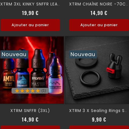
XTRM 3XL KINKY SNFFR LEAK PROOF
XTRM CHAÎNE NOIRE -70CM-
Prix normal
Prix
Prix
19,90 €
14,90 €
Ajouter au panier
Ajouter au panier
Nouveau
Nouveau
(1)
XTRM SNFFR (3XL)
XTRM 3 X Sealing Rings SNFFR
Prix
Prix
14,90 €
9,90 €