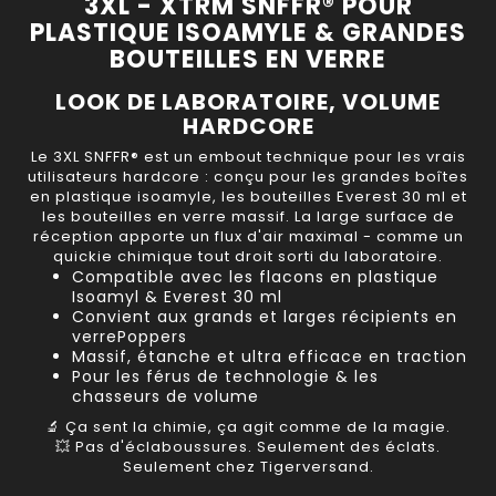
3XL - XTRM SNFFR® POUR
PLASTIQUE ISOAMYLE & GRANDES
BOUTEILLES EN VERRE
LOOK DE LABORATOIRE, VOLUME
HARDCORE
Le
3XL SNFFR®
est un embout technique pour les vrais
utilisateurs hardcore : conçu pour les
grandes boîtes
en plastique isoamyle
, les bouteilles
Everest 30 ml
et
les bouteilles en verre massif
. La large surface de
réception apporte un flux d'air maximal - comme un
quickie chimique tout droit sorti du laboratoire.
Compatible avec les flacons en plastique
Isoamyl & Everest 30 ml
Convient aux grands et larges récipients en
verrePoppers
Massif, étanche et ultra efficace en traction
Pour les férus de technologie & les
chasseurs de volume
🔬 Ça sent la chimie, ça agit comme de la magie.
💥 Pas d'éclaboussures. Seulement des éclats.
Seulement chez Tigerversand.