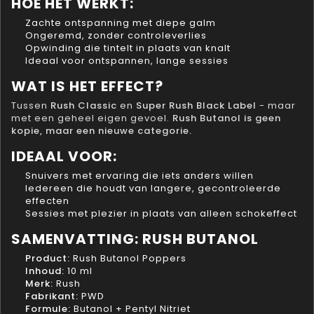
HOE HET WERKT:
Zachte ontspanning met diepe galm
Ongeremd, zonder controleverlies
Opwinding die tintelt in plaats van knalt
Ideaal voor ontspannen, lange sessies
WAT IS HET EFFECT?
Tussen
Rush Classic
en
Super Rush Black Label
- maar
met een geheel eigen gevoel.
Rush Butanol is geen
kopie, maar een nieuwe categorie.
IDEAAL VOOR:
Snuivers met ervaring die iets anders willen
Iedereen die houdt van langere, gecontroleerde
effecten
Sessies met plezier in plaats van alleen schokeffect
SAMENVATTING: RUSH BUTANOL
Product:
Rush Butanol Poppers
Inhoud:
10 ml
Merk:
Rush
Fabrikant:
PWD
Formule:
Butanol + Pentyl Nitriet