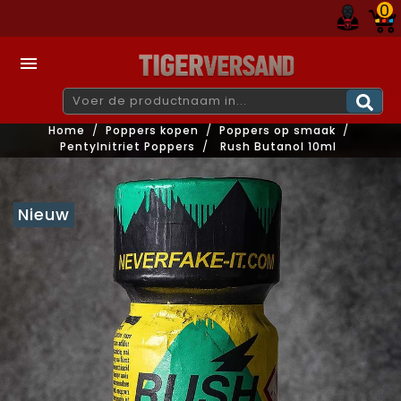
0

Home
Poppers kopen
Poppers op smaak
Pentylnitriet Poppers
Rush Butanol 10ml
Nieuw