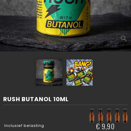
search
RUSH BUTANOL 10ML
€ 9,90
Inclusief belasting