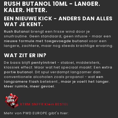
RUSH BUTANOL 10ML - LANGER.
KALER. HETER.
EEN NIEUWE KICK - ANDERS DAN ALLES
WAT JE KENT.
Rush Butanol
brengt een frisse wind door je
snuifroutine. Geen standaard, geen infusie - maar een
nieuwe formule met toegevoegde butanol
voor een
langere, zachtere, maar nog steeds krachtige ervaring.
WAT ZIT ER IN?
De basis blijft
pentylnitriet
- stabiel, middelsterk,
klassiek effect. Maar wat het speciaal maakt: Een
extra
portie butanol
. Dit spul verdampt langzamer dan
conventionele alcoholen zoals propanol - wat
een
langzamere flash
betekent
, maar je voelt het langer.
Meer ruimte, meer gevoel.
XTRM SNFFR Klein BESTEL
Mehr von PWD EUROPE gibt's hier: