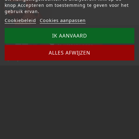
Nieuw
knop Accepteren om toestemming te geven voor het
gebruik ervan.
Cookiebeleid
Cookies aanpassen
Aantal
IK AANVAARD
In winkelwagen
SNFFR VUIST SOLO

ALLES AFWIJZEN
€ 4,90
Op voorraad

Prijs
In winkelwagen
NIEUWSBRIEF
Afmelden kan altijd – link staat onderaan de
nieuwsbrief.