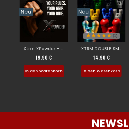
Neu
Neu
(1)
Xtrm XPowder - FIST POWDER-
XTRM DOUBLE SMALL SNFFR
19,90 €
14,90 €
Preis
Preis
In den Warenkorb
In den Warenkorb
NEWSL