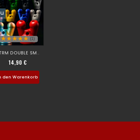
eu
(1)
XTRM DOUBLE SMALL SNFFR
14,90 €
Preis
n den Warenkorb