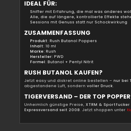
IDEAL FÜR:
Sniffer mit Erfahrung, die mal was anderes wo
Alle, die auf längere, kontrollierte Effekte ste
Sessions mit Genuss statt nur Schockwirkung
ZUSAMMENFASSUNG
Produkt:
Rush Butanol Poppers
Inhalt:
10 ml
Marke:
Rush
Hersteller:
PWD
Formel:
Butanol + Pentyl Nitrit
RUSH BUTANOL KAUFEN?
Jetzt easy und diskret online bestellen –
nur bei
abgestandene Luft, sondern
voller Druck
.
TIGERVERSAND – DER TOP POPPE
Unheimlich günstige Preise,
XTRM & Sportfucker 
Expressversand seit 2008
. Jetzt shoppen unter
t