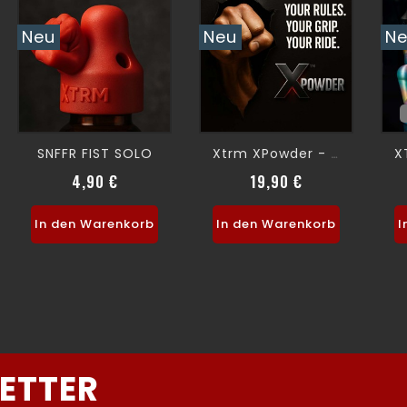
Neu
Neu
N
SNFFR FIST SOLO
Xtrm XPowder - FIST POWDER-
4,90 €
19,90 €
Preis
Preis
In den Warenkorb
In den Warenkorb
I
ETTER