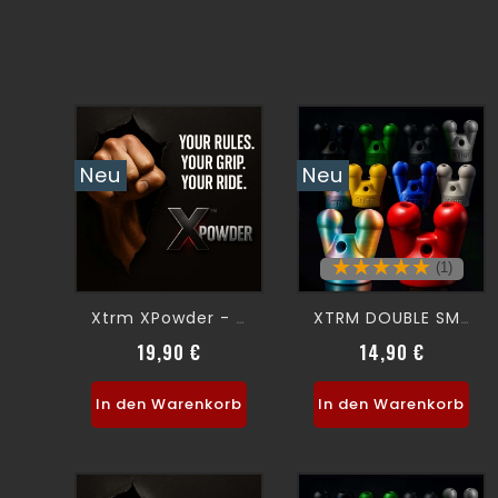
Neu
Neu
(1)
Xtrm XPowder - FIST POWDER-
XTRM DOUBLE SMALL SNFFR
19,90 €
14,90 €
Preis
Preis
In den Warenkorb
In den Warenkorb