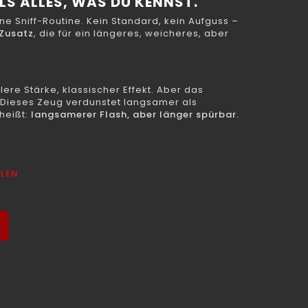
ALS ALLES, WAS DU KENNST.
ne Sniff-Routine. Kein Standard, kein Aufguss –
-Zusatz
, die für ein längeres, weicheres, aber
tlere Stärke, klassischer Effekt. Aber das
 Dieses Zeug verdunstet langsamer als
heißt:
langsamerer Flash, aber länger spürbar.
LLEN