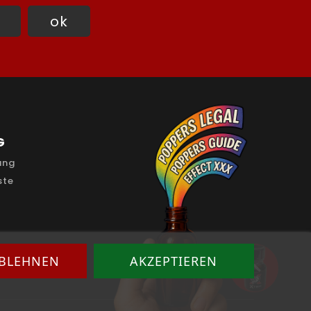
G
ung
ste
ABLEHNEN
AKZEPTIEREN
