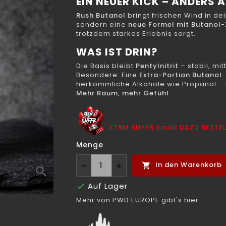
EIN NEUER KICK – ANDERS 
Rush Butanol
bringt frischen Wind in dei
sondern eine
neue Formel mit Butanol
trotzdem starkes Erlebnis sorgt.
WAS IST DRIN?
Die Basis bleibt
Pentylnitrit
– stabil, mit
Besondere: Eine
Extra-Portion Butanol
.
herkömmliche Alkohole wie Propanol – 
Mehr Raum, mehr Gefühl.
XTRM SNFFR Small DAZU BESTE
Menge
In den Warenkorb

search
Auf Lager

Mehr von PWD EUROPE gibt's hier: