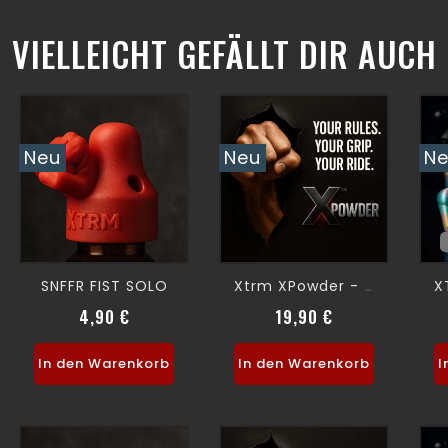
VIELLEICHT GEFÄLLT DIR AUCH
Neu
Neu
N
SNFFR FIST SOLO
Xtrm XPowder - FIST POWDER-
4,90 €
19,90 €
Preis
Preis
In den Warenkorb
In den Warenkorb
I