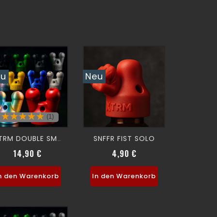
eu
Neu
(1)
SNFFR FIST SOLO
XTRM DOUBLE SMALL SNFFR
14,90 €
4,90 €
Preis
Preis
n den Warenkorb
In den Warenkorb