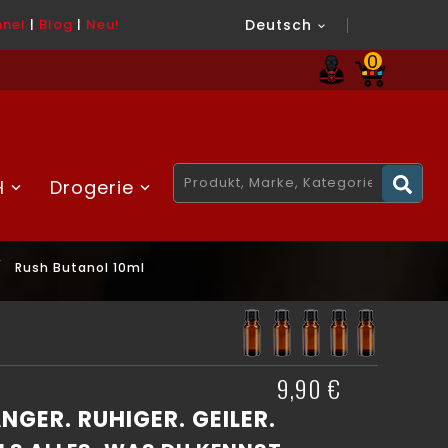
nel
|
Blog
|
Neu!
Deutsch

0
H
Drogerie
Rush Butanol 10ml
9,90 €
NGER. RUHIGER. GEILER.