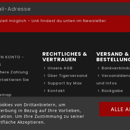
it möglich – Link findest du unten im Newsletter.
RECHTLICHES &
VERSAND &
IN KONTO -
VERTRAUEN
BESTELLUN
S
Unsere AGB
Bankverbind
chere Zahlung
Über Tigerversand
Versanddien
ntaktieren Sie
Support by Max
und Infos
Kontakt
Rückgabe
temap
ops
okies von Drittanbietern, um
ALLE 
erbung in Bezug auf Ihre Vorlieben,
gation. Um Ihre Zustimmung zu seiner
tfläche Akzeptieren.