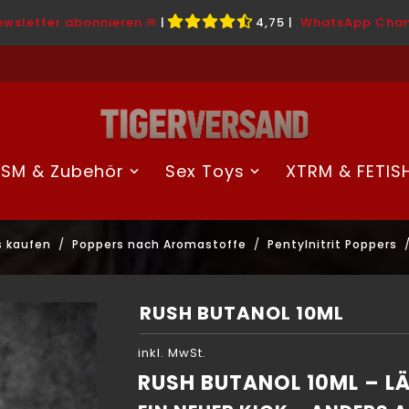
ewsletter abonnieren ✉
|
4,75
|
WhatsApp Chan
SM & Zubehör
Sex Toys
XTRM & FETIS
s kaufen
Poppers nach Aromastoffe
Pentylnitrit Poppers
RUSH BUTANOL 10ML
inkl. MwSt.
RUSH BUTANOL 10ML – LÄ