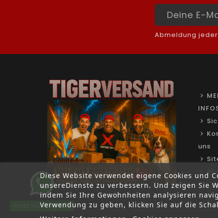
Abmeldung jederze
ME
INFO
Si
Ko
uns
Si
Sh
Diese Website verwendet eigene Cookies und Co
unsereDienste zu verbessern. Und zeigen Sie W
indem Sie Ihre Gewohnheiten analysieren navi
Verwendung zu geben, klicken Sie auf die Schal
Hast du Fragen?