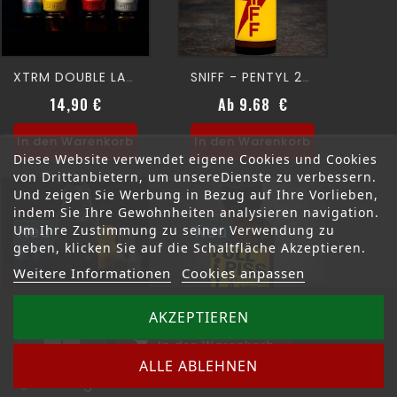
XTRM DOUBLE LARGE SNFFR
SNIFF - PENTYL 24ml
14,90 €
Ab 9.68 €
Preis
Preis
In den Warenkorb
In den Warenkorb
Diese Website verwendet eigene Cookies und Cookies
von Drittanbietern, um unsereDienste zu verbessern.
Und zeigen Sie Werbung in Bezug auf Ihre Vorlieben,
indem Sie Ihre Gewohnheiten analysieren navigation.
Neu
Neu
Um Ihre Zustimmung zu seiner Verwendung zu
geben, klicken Sie auf die Schaltfläche Akzeptieren.
Weitere Informationen
Cookies anpassen
Menge
AKZEPTIEREN
In den Warenkorb
XTRM SOLO LARGE

AMYL - FULL PISS 24 Ml
ALLE ABLEHNEN
4,90 €
Ab 10.43 €
Auf Lager
