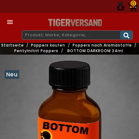
0

Startseite
Poppers kaufen
Poppers nach Aromastoffe
Pentylnitrit Poppers
BOTTOM DARKROOM 24ml
Neu