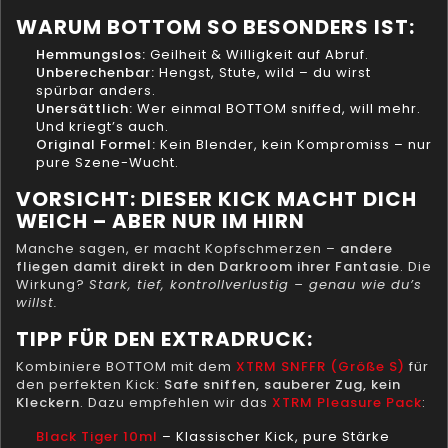
WARUM BOTTOM SO BESONDERS IST:
Hemmungslos:
Geilheit & Willigkeit auf Abruf.
Unberechenbar:
Hengst, Stute, wild – du wirst
spürbar anders.
Unersättlich:
Wer einmal BOTTOM sniffed, will mehr.
Und kriegt’s auch.
Original Formel:
Kein Blender, kein Kompromiss – nur
pure Szene-Wucht.
VORSICHT: DIESER KICK MACHT DICH
WEICH – ABER NUR IM HIRN
Manche sagen, er macht Kopfschmerzen –
andere
fliegen damit direkt in den Darkroom ihrer Fantasie
. Die
Wirkung?
Stark, tief, kontrollverlustig – genau wie du’s
willst.
TIPP FÜR DEN EXTRADRUCK:
Kombiniere BOTTOM mit dem
XTRM SNFFR (Größe S)
für
den perfekten Kick:
Safe sniffen, sauberer Zug, kein
Kleckern
. Dazu empfehlen wir das
XTRM Pleasure Pack
:
Black Tiger 10ml
– Klassischer Kick, pure Stärke