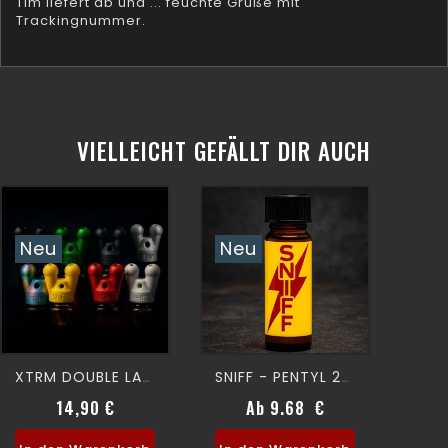
Tim liefert ab und ... feuchte Grüße mit
Trackingnummer.
VIELLEICHT GEFÄLLT DIR AUCH
Neu
Neu
XTRM DOUBLE LARGE SNFFR
SNIFF - PENTYL 24ml
14,90 €
Ab 9.68 €
Preis
Preis