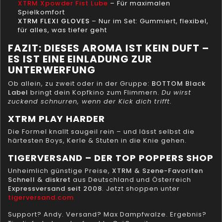
XTRM Xpowder Fist Lube
– Für maximalen
Spielkomfort
XTRM FLEXI GLOVES
– Nur im Set: Gummiert, flexibel,
für alles, was tiefer geht
FAZIT: DIESES AROMA IST KEIN DUFT –
ES IST EINE EINLADUNG ZUR
UNTERWERFUNG
Ob allein, zu zweit oder in der Gruppe:
BOTTOM Black
Label
bringt dein Kopfkino zum Flimmern.
Du wirst
zuckend schnurren, wenn der Kick dich trifft.
XTRM PLAY HARDER
Die Formel knallt saugeil rein – und lässt selbst die
härtesten Boys, Kerle & Stuten in die Knie gehen.
TIGERVERSAND – DER TOP POPPERS SHOP
Unheimlich günstige Preise,
XTRM & Szene-Favoriten
Schnell & diskret
aus Deutschland und Österreich
Expressversand seit 2008
. Jetzt shoppen unter
tigerversand.com
Support? Andy. Versand? Max Dampfwalze. Ergebnis?