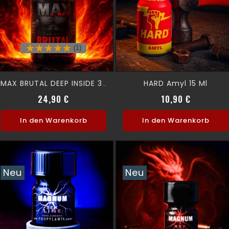
(1)
HARD Amyl 15 Ml
MAX BRUTAL DEEP INSIDE 30 Ml
Verkaufspreis
Preis
Preis
24,90 €
10,90 €
In den Warenkorb
In den Warenkorb
Neu
Neu