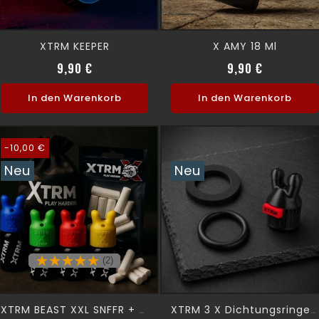
XTRM KEEPER
X AMY 18 Ml
Preis
Preis
9,90 €
9,90 €
In den Warenkorb
In den Warenkorb
-10,00 €
Neu
Neu
(2)
XTRM BEAST XXL SNFFR + XTRM DOSE
XTRM 3 X Dichtungsringe SNFFR