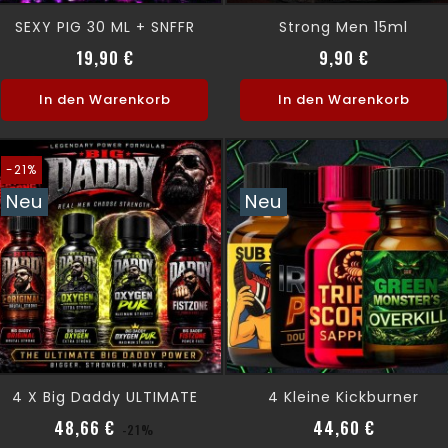
SEXY PIG 30 ML + SNFFR
Strong Men 15ml
Preis
Preis
19,90 €
9,90 €
In den Warenkorb
In den Warenkorb
-21%
Neu
Neu
4 X Big Daddy ULTIMATE
4 Kleine Kickburner
Verkaufspreis
Preis
Preis
48,66 €
44,60 €
-21%