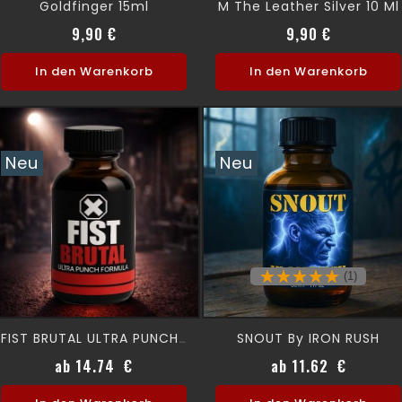
Goldfinger 15ml
M The Leather Silver 10 Ml
Preis
Preis
9,90 €
9,90 €
In den Warenkorb
In den Warenkorb
Neu
Neu
(1)
SNOUT By IRON RUSH
FIST BRUTAL ULTRA PUNCH 24 Ml
Preis
Preis
ab 14.74 €
ab 11.62 €