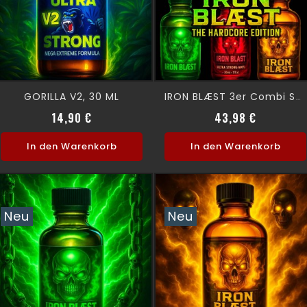
GORILLA V2, 30 ML
IRON BLÆST 3er Combi Set
Preis
Verkaufsp
Preis
14,90 €
43,98 €
In den Warenkorb
In den Warenkorb
Neu
Neu