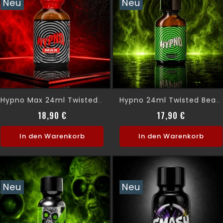
Neu
Neu
Hypno Max 24ml Twisted Beast
Hypno 24ml Twisted Beast
Preis
Preis
18,90 €
17,90 €
In den Warenkorb
In den Warenkorb
Neu
Neu