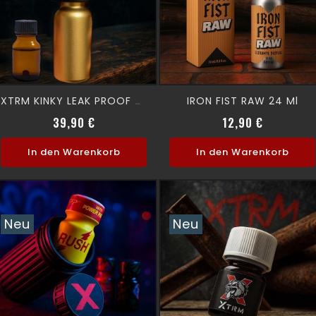
IRON FIST RAW 24 Ml
XTRM KINKY LEAK PROOF + 10 ML XTRM AROMA
Preis
Preis
39,90 €
12,90 €
In den Warenkorb
In den Warenkorb
Neu
Neu