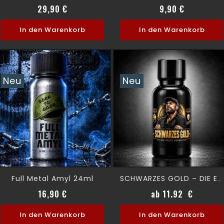
Verkaufspreis
Preis
Preis
29,90 €
9,90 €
In den Warenkorb
In den Warenkorb
Neu
Neu
Full Metal Amyl 24ml
SCHWARZES GOLD – DIE ECHTE FORMEL 24 Ml
Preis
Preis
16,90 €
ab 11.92 €
In den Warenkorb
In den Warenkorb