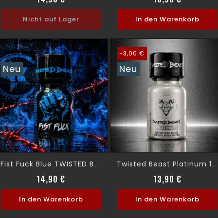
Nicht auf Lager
In den Warenkorb
-3,00 €
Neu
Neu
Fist Fuck Blue TWISTED BEAST 10ml
Twisted Beast Platinum 10ml
Preis
Verkaufsp
Preis
14,90 €
13,90 €
In den Warenkorb
In den Warenkorb