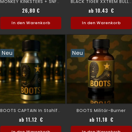
MONKEY KINKSTERS + SNFFR 30 Ml
BLACK TIGER XXTREM BULL SHOCK
Verkaufspreis
Preis
Preis
26,80 €
ab 10.43 €
In den Warenkorb
In den Warenkorb
Neu
Neu
BOOTS Militär-Burner
BOOTS CAPTAIN In Stahlform
Preis
Preis
ab 11.12 €
ab 11.18 €
In den Warenkorb
In den Warenkorb