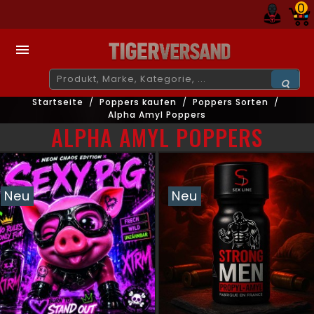
0

Startseite
Poppers kaufen
Poppers Sorten
Alpha Amyl Poppers
ALPHA AMYL POPPERS
Neu
Neu