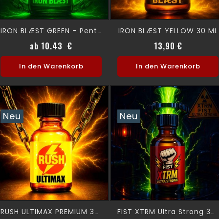
IRON BLÆST YELLOW 30 ML
IRON BLÆST GREEN – Pentyl 30 Ml
Preis
Preis
ab 10.43 €
13,90 €
In den Warenkorb
In den Warenkorb
Neu
Neu
RUSH ULTIMAX PREMIUM 30 ML
FIST XTRM Ultra Strong 30 Ml