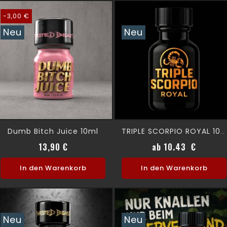
-3,00 €
Neu
Neu
Dumb Bitch Juice 10ml
TRIPLE SCORPIO ROYAL 10 Ml
Verkaufspreis
Preis
Preis
13,90 €
ab 10.43 €
In den Warenkorb
In den Warenkorb
Neu
Neu