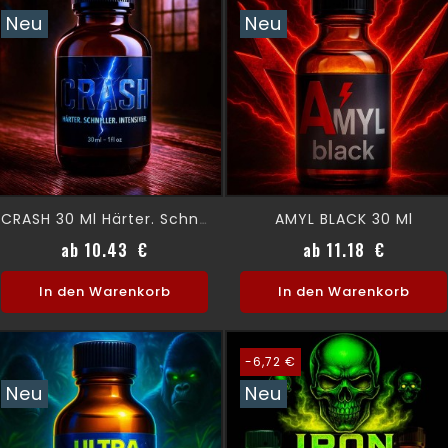
Neu
Neu
AMYL BLACK 30 Ml
CRASH 30 Ml Härter. Schneller. Intensiver.
Preis
Preis
ab 10.43 €
ab 11.18 €
In den Warenkorb
In den Warenkorb
-6,72 €
Neu
Neu