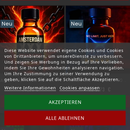
Neu
Neu
Diese Website verwendet eigene Cookies und Cookies
von Drittanbietern, um unsereDienste zu verbessern.
(1)
Und zeigen Sie Werbung in Bezug auf Ihre Vorlieben,
indem Sie Ihre Gewohnheiten analysieren navigation.
Um Ihre Zustimmung zu seiner Verwendung zu
geben, klicken Sie auf die Schaltfläche Akzeptieren.
Amsterdam XXX Raw 30 Ml
KIXOR ULTRA IMPACT 30 ML
Weitere Informationen
Cookies anpassen
Preis
Preis
14,90 €
ab 9.73 €
In den Warenkorb
In den Warenkorb
AKZEPTIEREN
ALLE ABLEHNEN