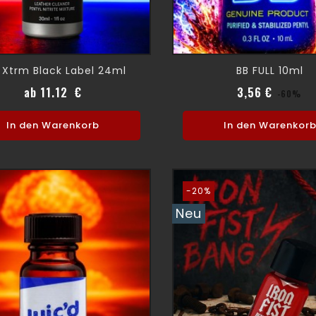
t Xtrm Black Label 24ml
BB FULL 10ml
Preis
Verkauf
Pr
ab 11.12 €
3,56 €
-60%
In den Warenkorb
In den Warenkor
-20%
Neu