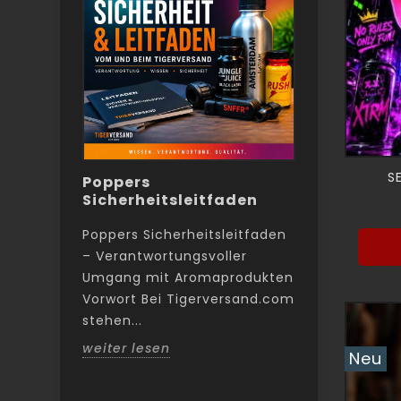
S
–
Poppers
Poppers A
Sicherheitsleitfaden
Analsex 
e gute
intensive
Poppers Sicherheitsleitfaden
gut
– Verantwortungsvoller
llten
Poppers kö
Umgang mit Aromaprodukten
erden,
viele Männ
Vorwort Bei Tigerversand.com
den
und intens
stehen...
sie körperl
weiter lesen
Neu
weiter les