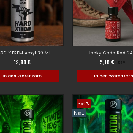
ARD XTREM Amyl 30 Ml
Hanky Code Red 24
Preis
Verkauf
Pr
19,90 €
5,16 €
-60%
In den Warenkorb
In den Warenkor
-50%
Neu