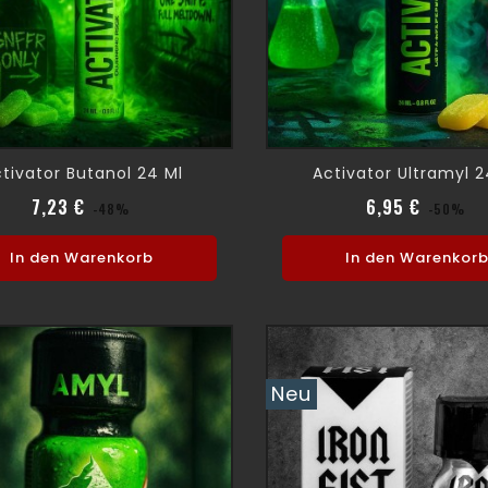
tivator Butanol 24 Ml
Activator Ultramyl 2
Verkaufspreis
Preis
Verkauf
Pr
7,23 €
6,95 €
-48%
-50%
In den Warenkorb
In den Warenkor
Neu