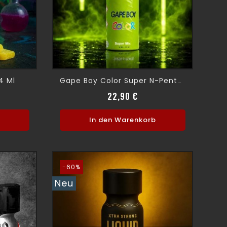
4 Ml
Gape Boy Color Super N-Pentyl 30ml
spreis
eis
Preis
22,90 €
b
In den Warenkorb
-60%
Neu