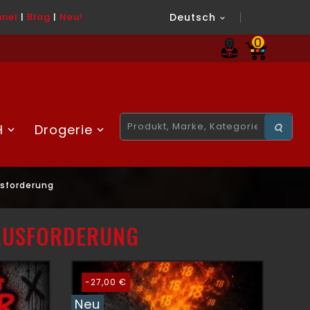
nel
|
Blog
|
Neu!
Deutsch

0
H
Drogerie
usforderung
RAUSFORDERUNG
-27,00 €
Neu