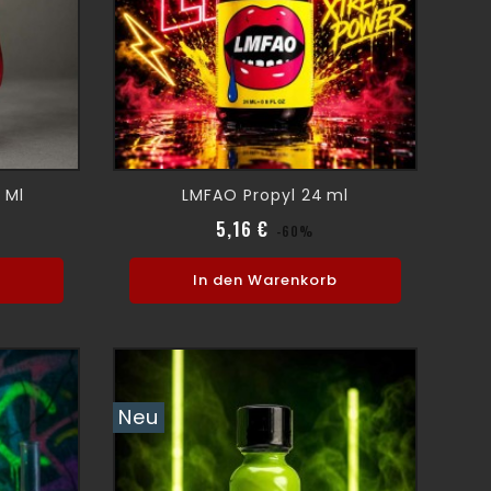
weiter lesen
 Ml
LMFAO Propyl 24 Ml
spreis
eis
Verkaufspreis
Preis
5,16 €
-60%
b
In den Warenkorb
Neu