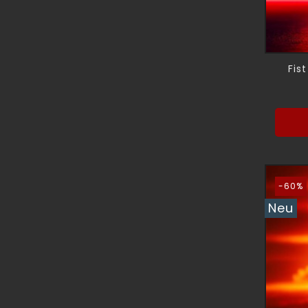
Fis
-60%
Neu