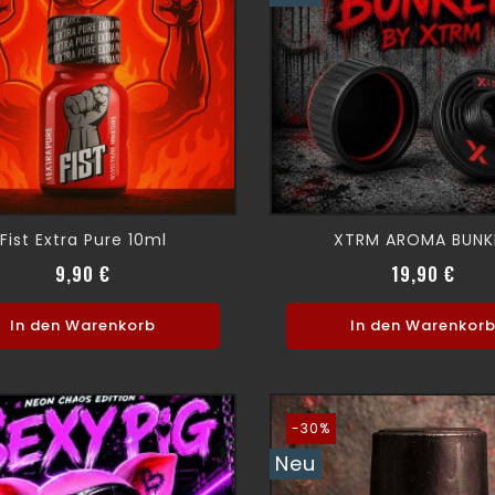
Fist Extra Pure 10ml
XTRM AROMA BUNK
Verkaufspreis
Preis
Prei
9,90 €
19,90 €
In den Warenkorb
In den Warenkor
-30%
Neu