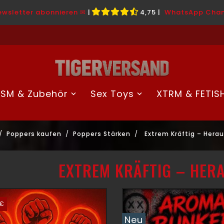
ewsletter abonnieren ✉
|
4,75
|
WhatsApp Chan
SM & Zubehör
Sex Toys
XTRM & FETIS
Poppers kaufen
Poppers Stärken
Extrem Kräftig – Hera
EXTREM KRÄFTIG – HE
 €
Neu