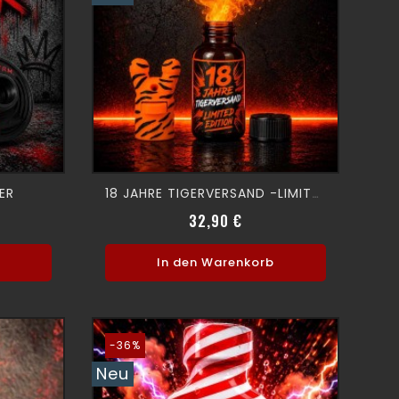
ER
18 JAHRE TIGERVERSAND -LIMITED EDITION -
s
Verkaufspreis
Preis
32,90 €
b
In den Warenkorb
-36%
Neu